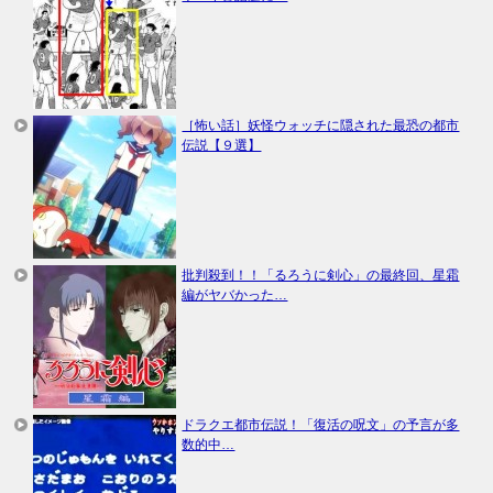
［怖い話］妖怪ウォッチに隠された最恐の都市
伝説【９選】
批判殺到！！「るろうに剣心」の最終回、星霜
編がヤバかった…
ドラクエ都市伝説！「復活の呪文」の予言が多
数的中…