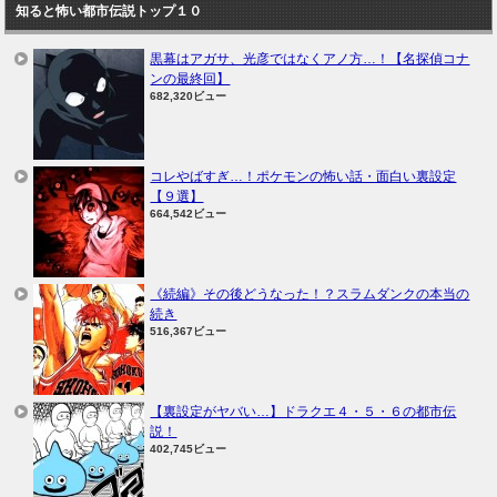
知ると怖い都市伝説トップ１０
黒幕はアガサ、光彦ではなくアノ方…！【名探偵コナ
ンの最終回】
682,320ビュー
コレやばすぎ…！ポケモンの怖い話・面白い裏設定
【９選】
664,542ビュー
《続編》その後どうなった！？スラムダンクの本当の
続き
516,367ビュー
【裏設定がヤバい…】ドラクエ４・５・６の都市伝
説！
402,745ビュー