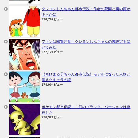
クレヨンしんちゃん都市伝説・作者の死因と裏の顔が
明らかに
336,762ビュー
ファンは閲覧注意！クレヨンしんちゃんの裏設定を暴
いてみた
277,121ビュー
《ちびまる子ちゃん都市伝説》モデルになった人物と
消えたキャラの謎
274,004ビュー
ポケモン都市伝説！「幻のブラック」バージョンは存
在した
270,321ビュー