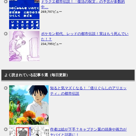
ドラクエ都市伝説！「復活の呪文」の予言が多数的
中…
269,707ビュー
ポケモン初代、レッドの都市伝説！実はもう死んでい
た！？
234,795ビュー
よく読まれている記事５選（毎日更新）
知ると気マズくなる！「借りぐらしのアリエッ
ティ」の都市伝説
作者は絵が下手？キャプテン翼の頭身や画力が
ヤバイと話題に！