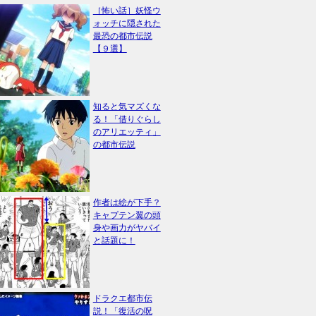
［怖い話］妖怪ウ
ォッチに隠された
最恐の都市伝説
【９選】
知ると気マズくな
る！「借りぐらし
のアリエッティ」
の都市伝説
作者は絵が下手？
キャプテン翼の頭
身や画力がヤバイ
と話題に！
ドラクエ都市伝
説！「復活の呪