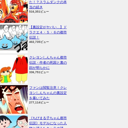
た！？スラムダンクの本
当の続き
516,351ビュー
【裏設定がヤバい…】ド
ラクエ４・５・６の都市
伝説！
402,735ビュー
クレヨンしんちゃん都市
伝説・作者の死因と裏の
顔が明らかに
336,751ビュー
ファンは閲覧注意！クレ
ヨンしんちゃんの裏設定
を暴いてみた
277,114ビュー
《ちびまる子ちゃん都市
伝説》モデルになった人