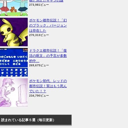
物と消えたキャラの謎
273,981ビュー
ポケモン都市伝説！「幻
のブラック」バージョン
は存在した
270,313ビュー
ドラクエ都市伝説！「復
活の呪文」の予言が多数
的中…
269,675ビュー
ポケモン初代、レッドの
都市伝説！実はもう死ん
でいた！？
234,790ビュー
く読まれている記事５選（毎日更新）