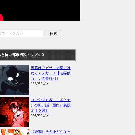
ると怖い都市伝説トップ１０
黒幕はアガサ、光彦では
なくアノ方…！【名探偵
コナンの最終回】
682,313ビュー
コレやばすぎ…！ポケモ
ンの怖い話・面白い裏設
定【９選】
664,536ビュー
《続編》その後どうなっ