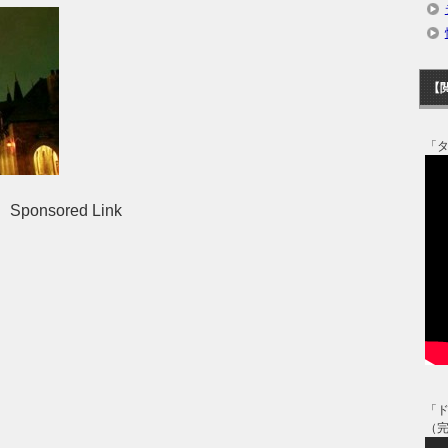
【
「
Sponsored Link
「
（