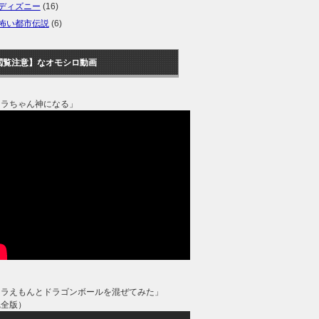
ディズニー
(16)
怖い都市伝説
(6)
閲覧注意】なオモシロ動画
タラちゃん神になる」
ドラえもんとドラゴンボールを混ぜてみた」
完全版）