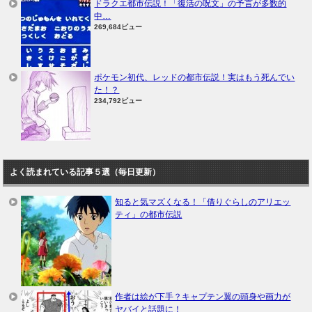
ドラクエ都市伝説！「復活の呪文」の予言が多数的
中…
269,684ビュー
ポケモン初代、レッドの都市伝説！実はもう死んでい
た！？
234,792ビュー
よく読まれている記事５選（毎日更新）
知ると気マズくなる！「借りぐらしのアリエッ
ティ」の都市伝説
作者は絵が下手？キャプテン翼の頭身や画力が
ヤバイと話題に！