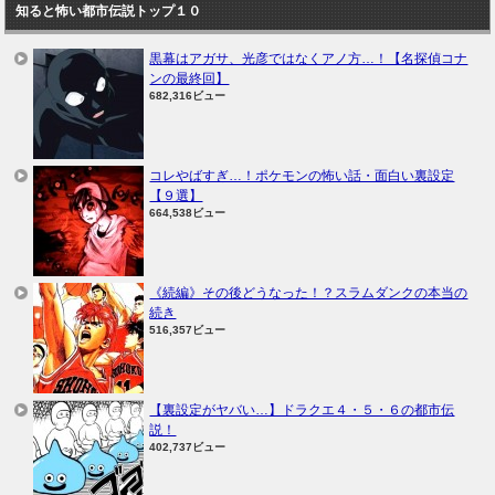
知ると怖い都市伝説トップ１０
黒幕はアガサ、光彦ではなくアノ方…！【名探偵コナ
ンの最終回】
682,316ビュー
コレやばすぎ…！ポケモンの怖い話・面白い裏設定
【９選】
664,538ビュー
《続編》その後どうなった！？スラムダンクの本当の
続き
516,357ビュー
【裏設定がヤバい…】ドラクエ４・５・６の都市伝
説！
402,737ビュー