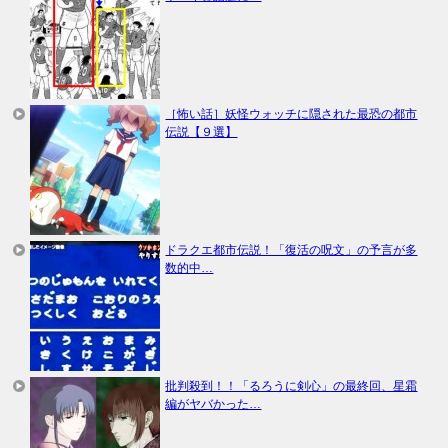
［怖い話］妖怪ウォッチに隠された最恐の都市
伝説【９選】
ドラクエ都市伝説！「復活の呪文」の予言が多
数的中…
批判殺到！！「るろうに剣心」の最終回、星霜
編がヤバかった…