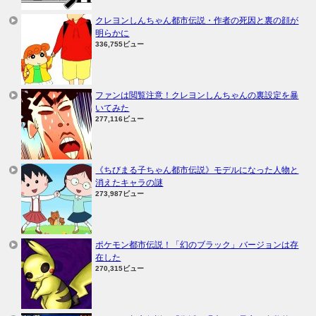
クレヨンしんちゃん都市伝説・作者の死因と裏の顔が
明らかに
336,755ビュー
ファンは閲覧注意！クレヨンしんちゃんの裏設定を暴
いてみた
277,116ビュー
《ちびまる子ちゃん都市伝説》モデルになった人物と
消えたキャラの謎
273,987ビュー
ポケモン都市伝説！「幻のブラック」バージョンは存
在した
270,315ビュー