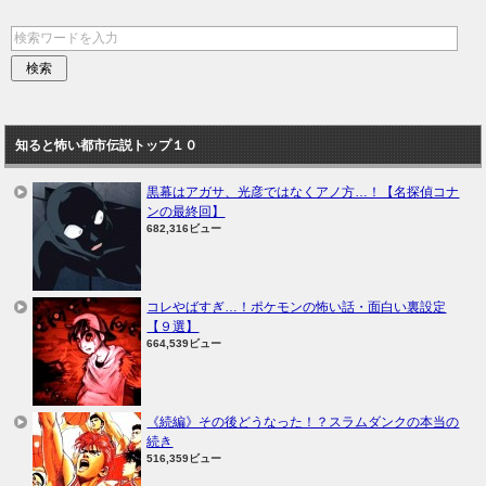
知ると怖い都市伝説トップ１０
黒幕はアガサ、光彦ではなくアノ方…！【名探偵コナ
ンの最終回】
682,316ビュー
コレやばすぎ…！ポケモンの怖い話・面白い裏設定
【９選】
664,539ビュー
《続編》その後どうなった！？スラムダンクの本当の
続き
516,359ビュー