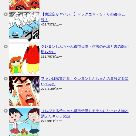
【裏設定がヤバい…】ドラクエ４・５・６の都市伝
説！
402,737ビュー
クレヨンしんちゃん都市伝説・作者の死因と裏の顔が
明らかに
336,757ビュー
ファンは閲覧注意！クレヨンしんちゃんの裏設定を暴
いてみた
277,118ビュー
《ちびまる子ちゃん都市伝説》モデルになった人物と
消えたキャラの謎
273,991ビュー