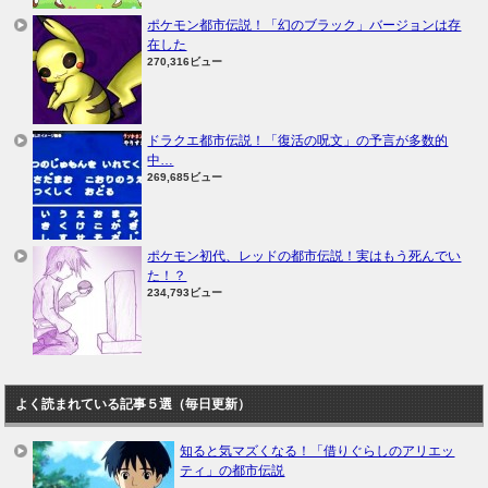
ポケモン都市伝説！「幻のブラック」バージョンは存
在した
270,316ビュー
ドラクエ都市伝説！「復活の呪文」の予言が多数的
中…
269,685ビュー
ポケモン初代、レッドの都市伝説！実はもう死んでい
た！？
234,793ビュー
よく読まれている記事５選（毎日更新）
知ると気マズくなる！「借りぐらしのアリエッ
ティ」の都市伝説