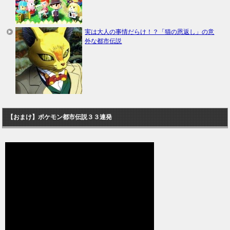
実は大人の事情だらけ！？「猫の恩返し」の意
外な都市伝説
【おまけ】ポケモン都市伝説３３連発