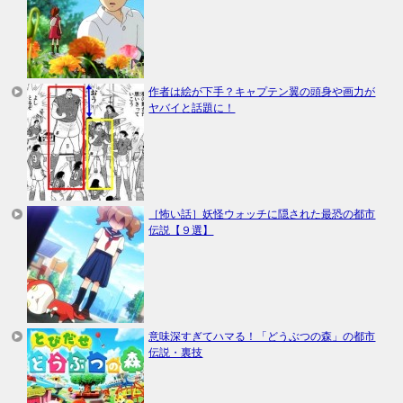
作者は絵が下手？キャプテン翼の頭身や画力が
ヤバイと話題に！
［怖い話］妖怪ウォッチに隠された最恐の都市
伝説【９選】
意味深すぎてハマる！「どうぶつの森」の都市
伝説・裏技