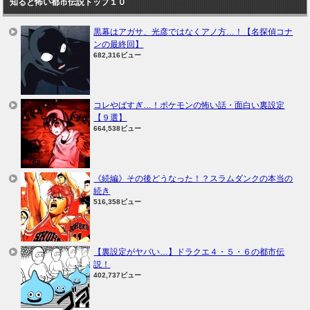
知ると怖い都市伝説トップ１０
黒幕はアガサ、光彦ではなくアノ方…！【名探偵コナ
ンの最終回】
682,316ビュー
コレやばすぎ…！ポケモンの怖い話・面白い裏設定
【９選】
664,538ビュー
《続編》その後どうなった！？スラムダンクの本当の
続き
516,358ビュー
【裏設定がヤバい…】ドラクエ４・５・６の都市伝
説！
402,737ビュー