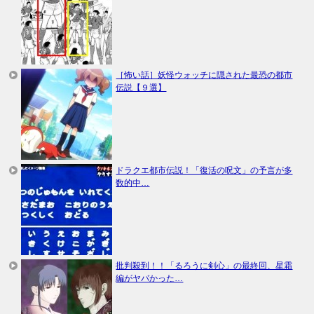
［怖い話］妖怪ウォッチに隠された最恐の都市
伝説【９選】
ドラクエ都市伝説！「復活の呪文」の予言が多
数的中…
批判殺到！！「るろうに剣心」の最終回、星霜
編がヤバかった…