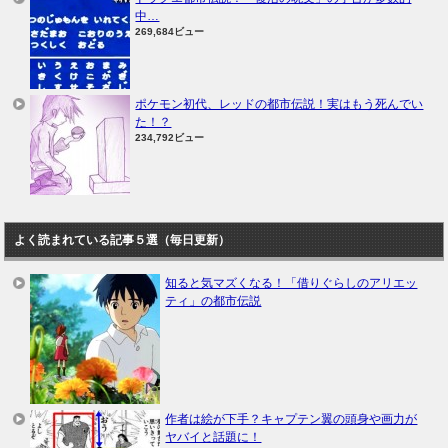
中…
269,684ビュー
ポケモン初代、レッドの都市伝説！実はもう死んでい
た！？
234,792ビュー
よく読まれている記事５選（毎日更新）
知ると気マズくなる！「借りぐらしのアリエッ
ティ」の都市伝説
作者は絵が下手？キャプテン翼の頭身や画力が
ヤバイと話題に！