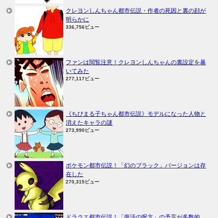
クレヨンしんちゃん都市伝説・作者の死因と裏の顔が
明らかに
336,756ビュー
ファンは閲覧注意！クレヨンしんちゃんの裏設定を暴
いてみた
277,117ビュー
《ちびまる子ちゃん都市伝説》モデルになった人物と
消えたキャラの謎
273,990ビュー
ポケモン都市伝説！「幻のブラック」バージョンは存
在した
270,315ビュー
ドラクエ都市伝説！「復活の呪文」の予言が多数的