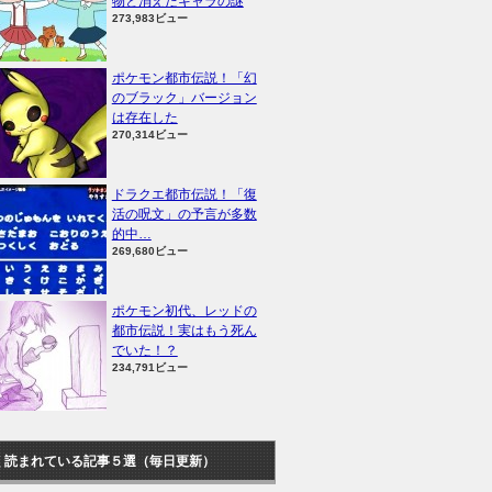
物と消えたキャラの謎
273,983ビュー
ポケモン都市伝説！「幻
のブラック」バージョン
は存在した
270,314ビュー
ドラクエ都市伝説！「復
活の呪文」の予言が多数
的中…
269,680ビュー
ポケモン初代、レッドの
都市伝説！実はもう死ん
でいた！？
234,791ビュー
く読まれている記事５選（毎日更新）