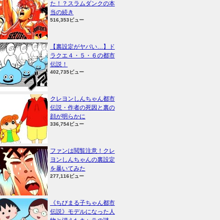
た！？スラムダンクの本
当の続き
516,353ビュー
【裏設定がヤバい…】ド
ラクエ４・５・６の都市
伝説！
402,735ビュー
クレヨンしんちゃん都市
伝説・作者の死因と裏の
顔が明らかに
336,754ビュー
ファンは閲覧注意！クレ
ヨンしんちゃんの裏設定
を暴いてみた
277,116ビュー
《ちびまる子ちゃん都市
伝説》モデルになった人