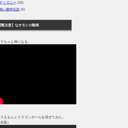
ディズニー
(16)
怖い都市伝説
(6)
閲覧注意】なオモシロ動画
タラちゃん神になる」
ドラえもんとドラゴンボールを混ぜてみた」
完全版）