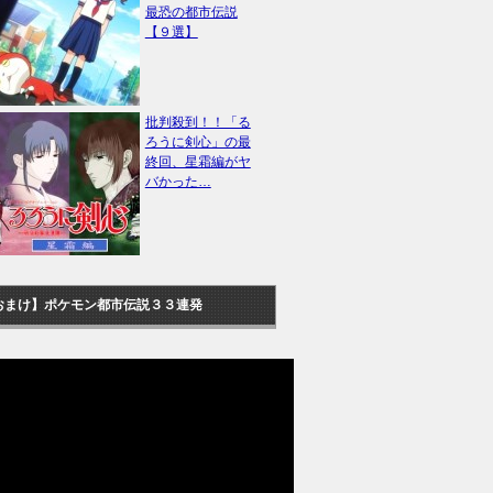
最恐の都市伝説
【９選】
批判殺到！！「る
ろうに剣心」の最
終回、星霜編がヤ
バかった…
おまけ】ポケモン都市伝説３３連発