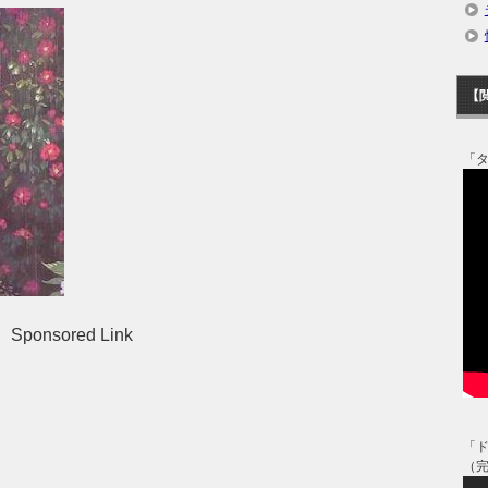
【
「
Sponsored Link
「
（