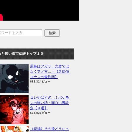
ると怖い都市伝説トップ１０
黒幕はアガサ、光彦では
なくアノ方…！【名探偵
コナンの最終回】
682,314ビュー
コレやばすぎ…！ポケモ
ンの怖い話・面白い裏設
定【９選】
664,538ビュー
《続編》その後どうなっ