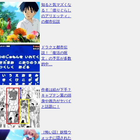
知ると気マズくな
る！「借りぐらし
のアリエッティ」
の都市伝説
ドラクエ都市伝
説！「復活の呪
文」の予言が多数
的中…
作者は絵が下手？
キャプテン翼の頭
身や画力がヤバイ
と話題に！
［怖い話］妖怪ウ
ォッチに隠された