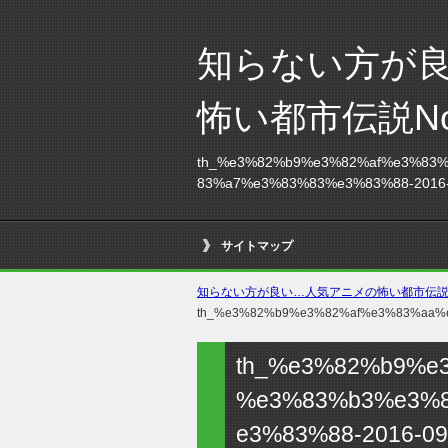
知らない方が
怖い都市伝説N
th_%e3%82%b9%e3%82%af%e3%83
83%a7%e3%83%83%e3%83%88-2016-0
サイトマップ
知らない方が良い…人気アニメの怖い都市伝説No
th_%e3%82%b9%e3%82%af%e3%83%aa%e
th_%e3%82%b9%e
%e3%83%b3%e3%
e3%83%88-2016-09-