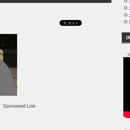
【
「
Sponsored Link