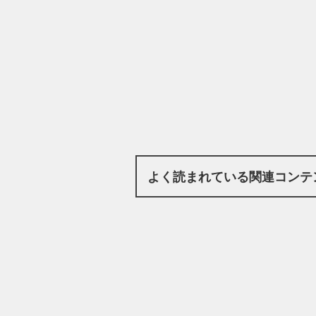
よく読まれている関連コンテ