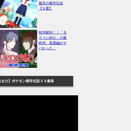
最恐の都市伝説
【９選】
批判殺到！！「る
ろうに剣心」の最
終回、星霜編がヤ
バかった…
おまけ】ポケモン都市伝説３３連発