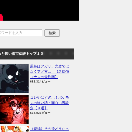
ると怖い都市伝説トップ１０
黒幕はアガサ、光彦では
なくアノ方…！【名探偵
コナンの最終回】
682,314ビュー
コレやばすぎ…！ポケモ
ンの怖い話・面白い裏設
定【９選】
664,538ビュー
《続編》その後どうなっ