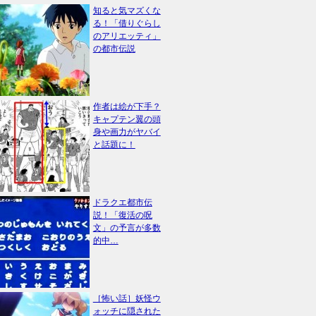
知ると気マズくな
る！「借りぐらし
のアリエッティ」
の都市伝説
作者は絵が下手？
キャプテン翼の頭
身や画力がヤバイ
と話題に！
ドラクエ都市伝
説！「復活の呪
文」の予言が多数
的中…
［怖い話］妖怪ウ
ォッチに隠された