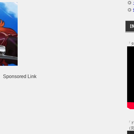
【
「
Sponsored Link
「
（