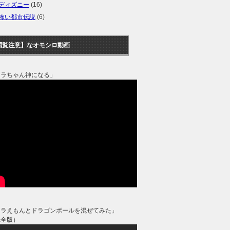
ディズニー
(16)
怖い都市伝説
(6)
閲覧注意】なオモシロ動画
タラちゃん神になる」
ドラえもんとドラゴンボールを混ぜてみた」
完全版）