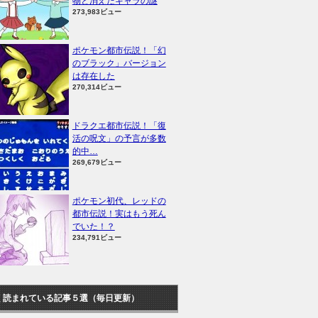
物と消えたキャラの謎
273,983ビュー
ポケモン都市伝説！「幻
のブラック」バージョン
は存在した
270,314ビュー
ドラクエ都市伝説！「復
活の呪文」の予言が多数
的中…
269,679ビュー
ポケモン初代、レッドの
都市伝説！実はもう死ん
でいた！？
234,791ビュー
く読まれている記事５選（毎日更新）