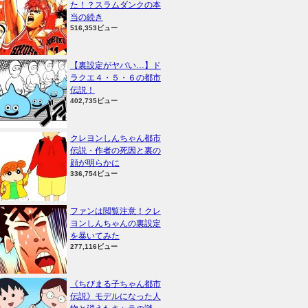
た！？スラムダンクの本
当の続き
516,353ビュー
【裏設定がヤバい…】ド
ラクエ４・５・６の都市
伝説！
402,735ビュー
クレヨンしんちゃん都市
伝説・作者の死因と裏の
顔が明らかに
336,754ビュー
ファンは閲覧注意！クレ
ヨンしんちゃんの裏設定
を暴いてみた
277,116ビュー
《ちびまる子ちゃん都市
伝説》モデルになった人