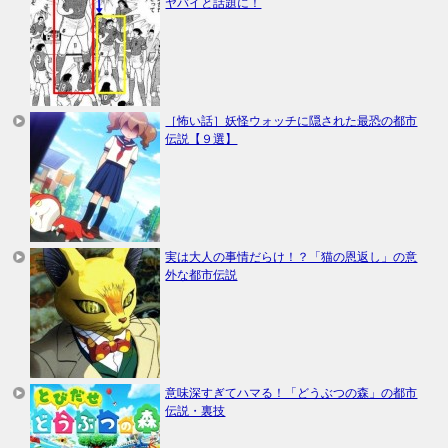
ヤバイと話題に！
［怖い話］妖怪ウォッチに隠された最恐の都市
伝説【９選】
実は大人の事情だらけ！？「猫の恩返し」の意
外な都市伝説
意味深すぎてハマる！「どうぶつの森」の都市
伝説・裏技