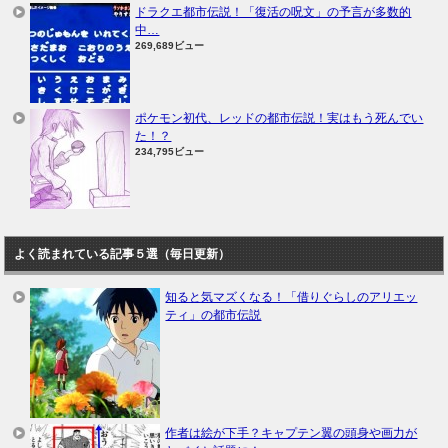
ドラクエ都市伝説！「復活の呪文」の予言が多数的
中…
269,689ビュー
ポケモン初代、レッドの都市伝説！実はもう死んでい
た！？
234,795ビュー
よく読まれている記事５選（毎日更新）
知ると気マズくなる！「借りぐらしのアリエッ
ティ」の都市伝説
作者は絵が下手？キャプテン翼の頭身や画力が