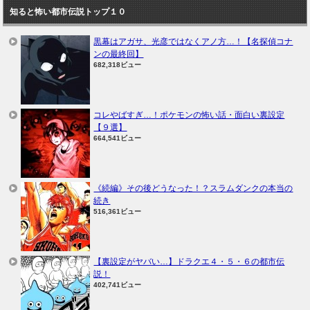
知ると怖い都市伝説トップ１０
黒幕はアガサ、光彦ではなくアノ方…！【名探偵コナ
ンの最終回】
682,318ビュー
コレやばすぎ…！ポケモンの怖い話・面白い裏設定
【９選】
664,541ビュー
《続編》その後どうなった！？スラムダンクの本当の
続き
516,361ビュー
【裏設定がヤバい…】ドラクエ４・５・６の都市伝
説！
402,741ビュー