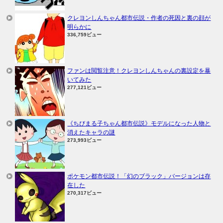
クレヨンしんちゃん都市伝説・作者の死因と裏の顔が
明らかに
336,759ビュー
ファンは閲覧注意！クレヨンしんちゃんの裏設定を暴
いてみた
277,121ビュー
《ちびまる子ちゃん都市伝説》モデルになった人物と
消えたキャラの謎
273,993ビュー
ポケモン都市伝説！「幻のブラック」バージョンは存
在した
270,317ビュー