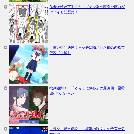
作者は絵が下手？キャプテン翼の頭身や画力が
ヤバイと話題に！
［怖い話］妖怪ウォッチに隠された最恐の都市
伝説【９選】
批判殺到！！「るろうに剣心」の最終回、星霜
編がヤバかった…
ドラクエ都市伝説！「復活の呪文」の予言が多