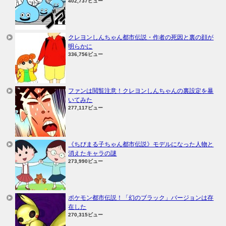
402,737ビュー
クレヨンしんちゃん都市伝説・作者の死因と裏の顔が
明らかに
336,756ビュー
ファンは閲覧注意！クレヨンしんちゃんの裏設定を暴
いてみた
277,117ビュー
《ちびまる子ちゃん都市伝説》モデルになった人物と
消えたキャラの謎
273,990ビュー
ポケモン都市伝説！「幻のブラック」バージョンは存
在した
270,315ビュー