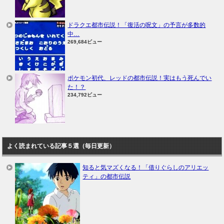
ドラクエ都市伝説！「復活の呪文」の予言が多数的
中…
269,684ビュー
ポケモン初代、レッドの都市伝説！実はもう死んでい
た！？
234,792ビュー
よく読まれている記事５選（毎日更新）
知ると気マズくなる！「借りぐらしのアリエッ
ティ」の都市伝説