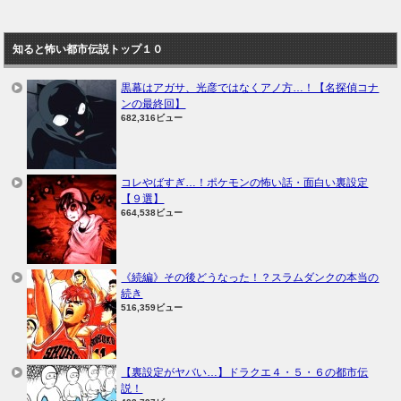
知ると怖い都市伝説トップ１０
黒幕はアガサ、光彦ではなくアノ方…！【名探偵コナ
ンの最終回】
682,316ビュー
コレやばすぎ…！ポケモンの怖い話・面白い裏設定
【９選】
664,538ビュー
《続編》その後どうなった！？スラムダンクの本当の
続き
516,359ビュー
【裏設定がヤバい…】ドラクエ４・５・６の都市伝
説！