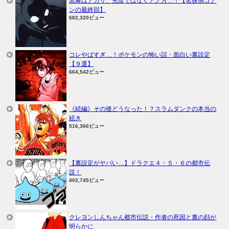
黒幕はアガサ、光彦ではなくアノ方…！【名探偵コナ
ンの最終回】
682,320ビュー
コレやばすぎ…！ポケモンの怖い話・面白い裏設定
【９選】
664,542ビュー
《続編》その後どうなった！？スラムダンクの本当の
続き
516,366ビュー
【裏設定がヤバい…】ドラクエ４・５・６の都市伝
説！
402,745ビュー
クレヨンしんちゃん都市伝説・作者の死因と裏の顔が
明らかに