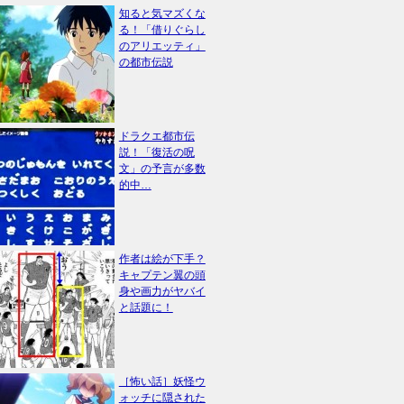
知ると気マズくな
る！「借りぐらし
のアリエッティ」
の都市伝説
ドラクエ都市伝
説！「復活の呪
文」の予言が多数
的中…
作者は絵が下手？
キャプテン翼の頭
身や画力がヤバイ
と話題に！
［怖い話］妖怪ウ
ォッチに隠された