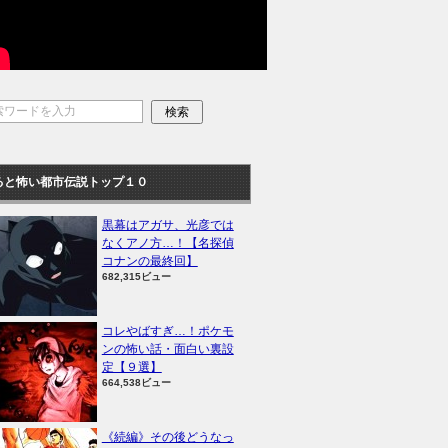
ると怖い都市伝説トップ１０
黒幕はアガサ、光彦では
なくアノ方…！【名探偵
コナンの最終回】
682,315ビュー
コレやばすぎ…！ポケモ
ンの怖い話・面白い裏設
定【９選】
664,538ビュー
《続編》その後どうなっ