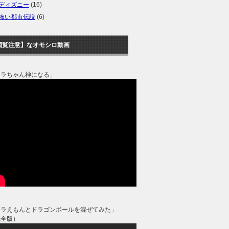
ディズニー
(16)
怖い都市伝説
(6)
閲覧注意】なオモシロ動画
タラちゃん神になる」
ドラえもんとドラゴンボールを混ぜてみた」
完全版）