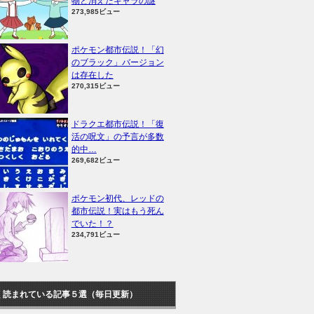
物と消えたキャラの謎
273,985ビュー
ポケモン都市伝説！「幻
のブラック」バージョン
は存在した
270,315ビュー
ドラクエ都市伝説！「復
活の呪文」の予言が多数
的中…
269,682ビュー
ポケモン初代、レッドの
都市伝説！実はもう死ん
でいた！？
234,791ビュー
く読まれている記事５選（毎日更新）