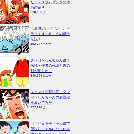
た！？スラムダンクの本
当の続き
516,355ビュー
【裏設定がヤバい…】ド
ラクエ４・５・６の都市
伝説！
402,737ビュー
クレヨンしんちゃん都市
伝説・作者の死因と裏の
顔が明らかに
336,754ビュー
ファンは閲覧注意！クレ
ヨンしんちゃんの裏設定
を暴いてみた
277,116ビュー
《ちびまる子ちゃん都市
伝説》モデルになった人