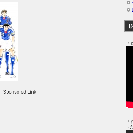
【
「
Sponsored Link
「
（