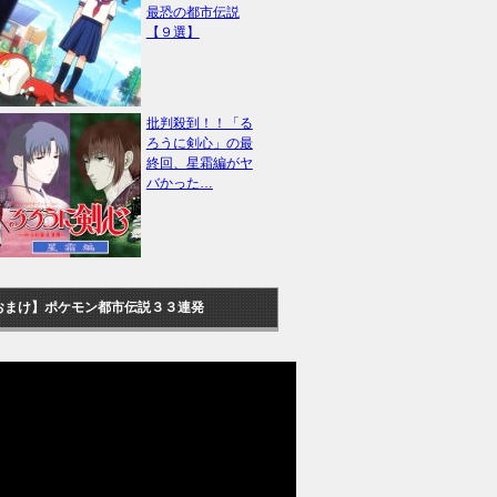
最恐の都市伝説
【９選】
批判殺到！！「る
ろうに剣心」の最
終回、星霜編がヤ
バかった…
おまけ】ポケモン都市伝説３３連発