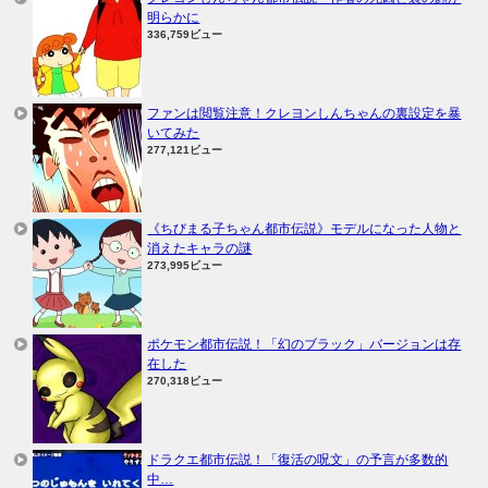
明らかに
336,759ビュー
ファンは閲覧注意！クレヨンしんちゃんの裏設定を暴
いてみた
277,121ビュー
《ちびまる子ちゃん都市伝説》モデルになった人物と
消えたキャラの謎
273,995ビュー
ポケモン都市伝説！「幻のブラック」バージョンは存
在した
270,318ビュー
ドラクエ都市伝説！「復活の呪文」の予言が多数的
中…