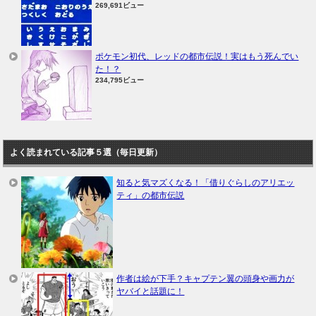
269,691ビュー
ポケモン初代、レッドの都市伝説！実はもう死んでい
た！？
234,795ビュー
よく読まれている記事５選（毎日更新）
知ると気マズくなる！「借りぐらしのアリエッ
ティ」の都市伝説
作者は絵が下手？キャプテン翼の頭身や画力が
ヤバイと話題に！