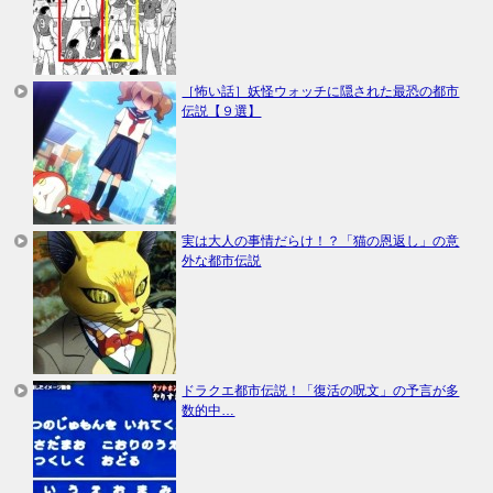
［怖い話］妖怪ウォッチに隠された最恐の都市
伝説【９選】
実は大人の事情だらけ！？「猫の恩返し」の意
外な都市伝説
ドラクエ都市伝説！「復活の呪文」の予言が多
数的中…