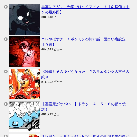
黒幕はアガサ、光彦ではなくアノ方…！【名探偵コナ
ンの最終回】
682,318ビュー
コレやばすぎ…！ポケモンの怖い話・面白い裏設定
【９選】
664,541ビュー
《続編》その後どうなった！？スラムダンクの本当の
続き
516,362ビュー
【裏設定がヤバい…】ドラクエ４・５・６の都市伝
説！
402,742ビュー
クレヨンしんちゃん都市伝説・作者の死因と裏の顔が