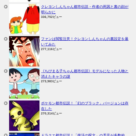
クレヨンしんちゃん都市伝説・作者の死因と裏の顔が
明らかに
336,752ビュー
ファンは閲覧注意！クレヨンしんちゃんの裏設定を暴
いてみた
277,116ビュー
《ちびまる子ちゃん都市伝説》モデルになった人物と
消えたキャラの謎
273,983ビュー
ポケモン都市伝説！「幻のブラック」バージョンは存
在した
270,314ビュー
ドラクエ都市伝説！「復活の呪文」の予言が多数的