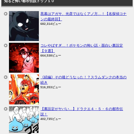
知ると怖い都市伝説トップ１０
黒幕はアガサ、光彦ではなくアノ方…！【名探偵コナ
ンの最終回】
682,314ビュー
コレやばすぎ…！ポケモンの怖い話・面白い裏設定
【９選】
664,538ビュー
《続編》その後どうなった！？スラムダンクの本当の
続き
516,353ビュー
【裏設定がヤバい…】ドラクエ４・５・６の都市伝
説！
402,735ビュー