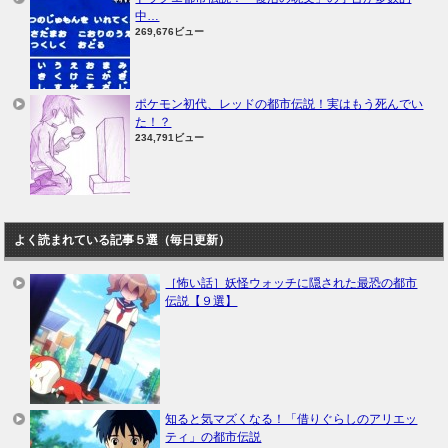
中…
269,676ビュー
ポケモン初代、レッドの都市伝説！実はもう死んでい
た！？
234,791ビュー
よく読まれている記事５選（毎日更新）
［怖い話］妖怪ウォッチに隠された最恐の都市
伝説【９選】
知ると気マズくなる！「借りぐらしのアリエッ
ティ」の都市伝説