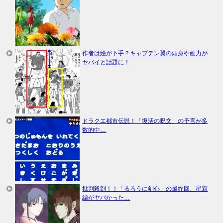
作者は絵が下手？キャプテン翼の頭身や画力が
ヤバイと話題に！
ドラクエ都市伝説！「復活の呪文」の予言が多
数的中…
批判殺到！！「るろうに剣心」の最終回、星霜
編がヤバかった…