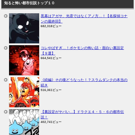
知ると怖い都市伝説トップ１０
黒幕はアガサ、光彦ではなくアノ方…！【名探偵コナ
ンの最終回】
682,318ビュー
コレやばすぎ…！ポケモンの怖い話・面白い裏設定
【９選】
664,541ビュー
《続編》その後どうなった！？スラムダンクの本当の
続き
516,361ビュー
【裏設定がヤバい…】ドラクエ４・５・６の都市伝
説！
402,741ビュー