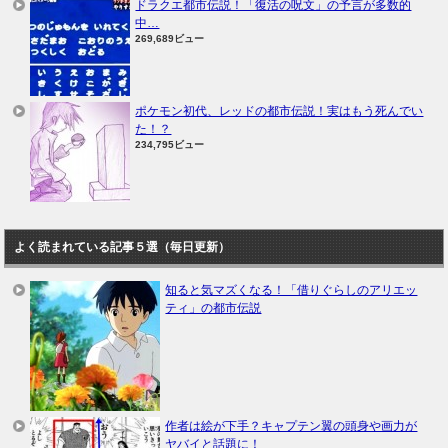
ドラクエ都市伝説！「復活の呪文」の予言が多数的
中…
269,689ビュー
ポケモン初代、レッドの都市伝説！実はもう死んでい
た！？
234,795ビュー
よく読まれている記事５選（毎日更新）
知ると気マズくなる！「借りぐらしのアリエッ
ティ」の都市伝説
作者は絵が下手？キャプテン翼の頭身や画力が
ヤバイと話題に！