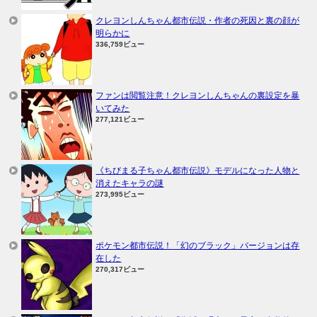
クレヨンしんちゃん都市伝説・作者の死因と裏の顔が
明らかに
336,759ビュー
ファンは閲覧注意！クレヨンしんちゃんの裏設定を暴
いてみた
277,121ビュー
《ちびまる子ちゃん都市伝説》モデルになった人物と
消えたキャラの謎
273,995ビュー
ポケモン都市伝説！「幻のブラック」バージョンは存
在した
270,317ビュー