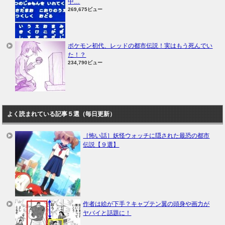
中…
269,675ビュー
ポケモン初代、レッドの都市伝説！実はもう死んでい
た！？
234,790ビュー
よく読まれている記事５選（毎日更新）
［怖い話］妖怪ウォッチに隠された最恐の都市
伝説【９選】
作者は絵が下手？キャプテン翼の頭身や画力が
ヤバイと話題に！