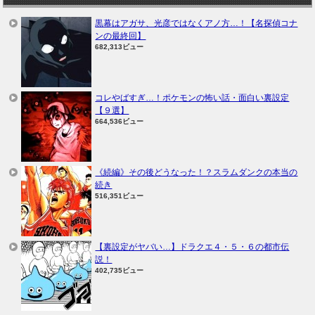
黒幕はアガサ、光彦ではなくアノ方…！【名探偵コナ
ンの最終回】
682,313ビュー
コレやばすぎ…！ポケモンの怖い話・面白い裏設定
【９選】
664,536ビュー
《続編》その後どうなった！？スラムダンクの本当の
続き
516,351ビュー
【裏設定がヤバい…】ドラクエ４・５・６の都市伝
説！
402,735ビュー