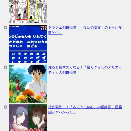
ドラクエ都市伝説！「復活の呪文」の予言が多
数的中…
知ると気マズくなる！「借りぐらしのアリエッ
ティ」の都市伝説
批判殺到！！「るろうに剣心」の最終回、星霜
編がヤバかった…