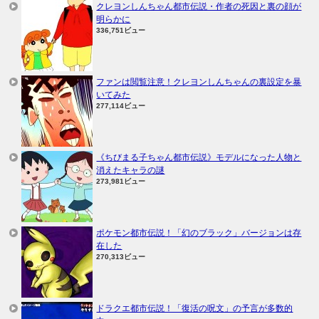
クレヨンしんちゃん都市伝説・作者の死因と裏の顔が
明らかに
336,751ビュー
ファンは閲覧注意！クレヨンしんちゃんの裏設定を暴
いてみた
277,114ビュー
《ちびまる子ちゃん都市伝説》モデルになった人物と
消えたキャラの謎
273,981ビュー
ポケモン都市伝説！「幻のブラック」バージョンは存
在した
270,313ビュー
ドラクエ都市伝説！「復活の呪文」の予言が多数的