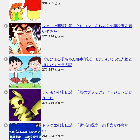
336,755ビュー
ファンは閲覧注意！クレヨンしんちゃんの裏設定を暴
いてみた
277,116ビュー
《ちびまる子ちゃん都市伝説》モデルになった人物と
消えたキャラの謎
273,987ビュー
ポケモン都市伝説！「幻のブラック」バージョンは存
在した
270,315ビュー
ドラクエ都市伝説！「復活の呪文」の予言が多数的
中…
269,684ビュー