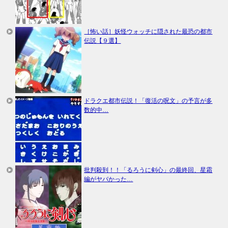
［怖い話］妖怪ウォッチに隠された最恐の都市
伝説【９選】
ドラクエ都市伝説！「復活の呪文」の予言が多
数的中…
批判殺到！！「るろうに剣心」の最終回、星霜
編がヤバかった…