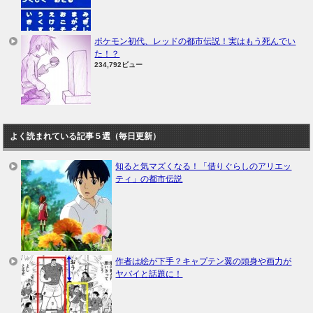
ポケモン初代、レッドの都市伝説！実はもう死んでい
た！？
234,792ビュー
よく読まれている記事５選（毎日更新）
知ると気マズくなる！「借りぐらしのアリエッ
ティ」の都市伝説
作者は絵が下手？キャプテン翼の頭身や画力が
ヤバイと話題に！