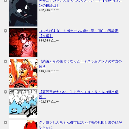
黒幕はアガサ、光彦ではなくアノ方…！【名探偵コナ
ンの最終回】
682,315ビュー
コレやばすぎ…！ポケモンの怖い話・面白い裏設定
【９選】
664,538ビュー
《続編》その後どうなった！？スラムダンクの本当の
続き
516,356ビュー
【裏設定がヤバい…】ドラクエ４・５・６の都市伝
説！
402,737ビュー
クレヨンしんちゃん都市伝説・作者の死因と裏の顔が
明らかに