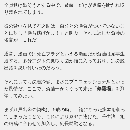
全員逃げ出そうとする中で、斎藤一だけが退路を断たれ取
り残されてしまう。
彼の背中を見て左之助は、自分との勝負がついていないこ
とに対し「
勝ち逃げかよ
！」と叫ぶ。それに返した斎藤の
名言が、これだ。
通常、漫画では死亡フラグといえる場面だが斎藤は見事生
還する。多分アジトの見取り図が頭に入っており、別の脱
出路を思い付いたのだろう。
それにしても沈着冷静、まさにプロフェッショナルといっ
た風情だ。ここで、斎藤一がくぐって来た「
修羅場
」を列
挙してみたい。
まず江戸出奔の契機は19歳の時。口論になった旗本を斬っ
てしまったことで、これにより京都に逃げた。壬生浪士組
の結成に合わせて加入し、副長助勤となる。