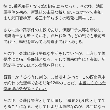
後に3番隊組長となり撃剣師範にもなった。その後、池田
屋事件を初め、新選組の主要な斬り合いにはすべて参加。
また武田観柳斎、谷三十郎ら多くの暗殺に関与した。
さらに油小路事件の主役であり、伊藤甲子太郎を暗殺し、
御陵衛士をも斬っている。戊辰戦争ではどの戦でも最前線
で戦い、転戦を重ねて北海道まで戦い続ける。
その後、会津に帰り平穏な生活をしていたが、上京して警
視庁に奉職、警部補となる。そして西南戦争にも参加、新
聞記事になるほどの奮戦を見せた。
斎藤一が「るろうに剣心」に登場するのは、この西南戦争
が終わった翌年である明治12年のことだ。
本当にくぐった
修羅場の数が違っていた
…
その後、斎藤は警官として活躍し、退職後も剣客として生
きることになる。そして何より印象的なのが、晩年になっ