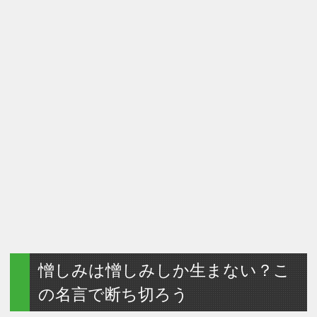
憎しみは憎しみしか生まない？こ
の名言で断ち切ろう