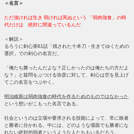
＜名言＞
ただ強ければ生き 弱ければ死ぬという 「弱肉強食」の時
代だけは 絶対に間違っているんだ
＜解説＞
るろうに剣心第61話「残された十本刀・生きてゆくための
選択」での剣心の名言だ。
「俺たち勝ったんだよな？正しかったのは俺たちの方だよ
な？」と疑問をぶつける弥彦に対して、剣心は空を見上げ
てこの名言をつぶやく。
明治維新は弱肉強食の時代を作るためのものではなかった
という想いがこもった名言である。
社会というのは立場や要求される技能によって、常に敗者
と勝者に分かれる。中には、どのような場面でも勝者にな
れない絶対的弱者というような人たちもいるだろう。