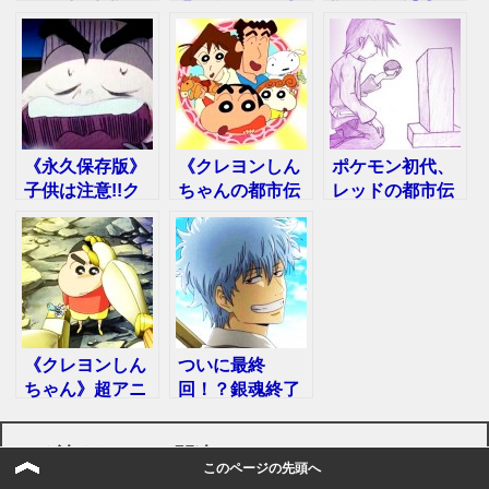
作者の死因と裏
んちゃんの裏設
のアイテムに隠
の顔が明らかに
定を暴いてみた
された怖い話…
《永久保存版》
《クレヨンしん
ポケモン初代、
子供は注意!!ク
ちゃんの都市伝
レッドの都市伝
レヨンしんちゃ
説》野原一家に
説！実はもう死
んの怖い話ラン
まつわる面白い
んでいた！？
キング
裏話
《クレヨンしん
ついに最終
ちゃん》超アニ
回！？銀魂終了
メ好きが選んだ
説に隠された理
「泣ける話」
由、陰謀論が怖
よく読まれている関連コンテンツ
TOP５！
い！
このページの先頭へ