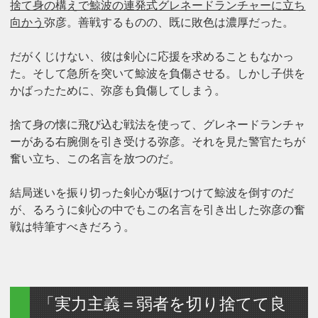
捨て身の構えで鯨波の連発式グレネードランチャーに立ち
向かう
弥彦。善戦するものの、既に敗色は濃厚だった。
だがくじけない、彼は剣心に応援を求めることもなかっ
た。そして急所を突いて鯨波を負傷させる。しかし子供を
かばったために、弥彦も負傷してしまう。
捨て身の懐に飛び込む戦法を使って、グレネードランチャ
ーがある右腕側を引き受ける弥彦。それを見た警官たちが
奮い立ち、この名言を放つのだ。
結局迷いを振り切った剣心が駆けつけて鯨波を倒すのだ
が、るろうに剣心の中でもこの名言を引き出した弥彦の奮
戦は特筆すべきだろう。
「実力主義＝弱者を切り捨てて良