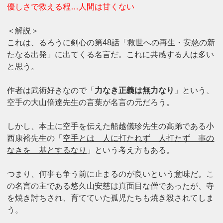
優しさで救える程…人間は甘くない
＜解説＞
これは、るろうに剣心の第48話「救世への再生・安慈の新
たなる出発」に出てくる名言だ。これに共感する人は多い
と思う。
作者は武術好きなので「
力なき正義は無力なり
」という、
空手の大山倍達先生の言葉が名言の元だろう。
しかし、本土に空手を伝えた船越儀珍先生の高弟である小
西康裕先生の「
空手とは 人に打たれず 人打たず 事の
なきを 基とするなり
」という考え方もある。
つまり、何事も争う前に止まるのが良いという意味だ。こ
の名言の主である悠久山安慈は真面目な僧であったが、寺
を焼き討ちされ、育てていた孤児たちも焼き殺されてしま
う。