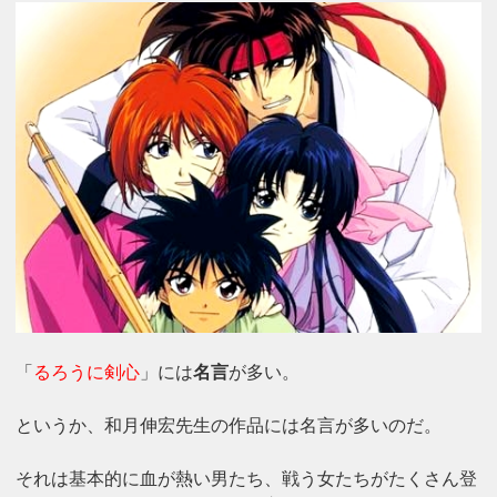
「
るろうに剣心
」には
名言
が多い。
というか、和月伸宏先生の作品には名言が多いのだ。
それは基本的に血が熱い男たち、戦う女たちがたくさん登