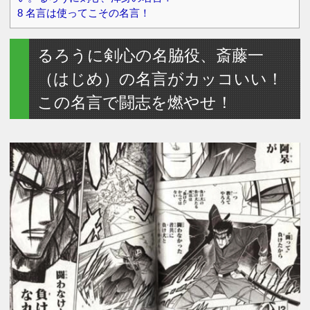
8
名言は使ってこその名言！
るろうに剣心の名脇役、斎藤一
（はじめ）の名言がカッコいい！
この名言で闘志を燃やせ！