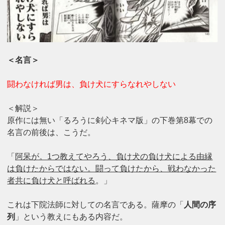
＜名言＞
闘わなければ男は、負け犬にすらなれやしない
＜解説＞
原作には無い「るろうに剣心キネマ版」の下巻第8幕での
名言の前後は、こうだ。
「
阿呆が。1つ教えてやろう、負け犬の負け犬による由縁
は負けたからではない。闘って負けたから、戦わなかった
者共に負け犬と呼ばれる
。」
これは下院法師に対しての名言である。薩摩の「
人間の序
列
」という教えにもある内容だ。