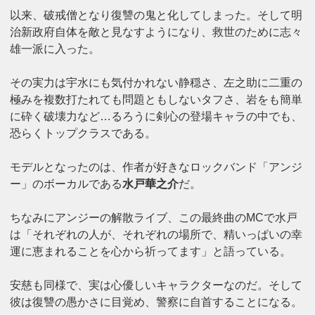
以来、破戒僧となり復讐の鬼と化してしまった。そして明
治新政府自体を敵と見なすようになり、救世のために志々
雄一派に入った。
その実力は宇水にも気付かれない静穏さ、左之助に二重の
極みを複数打たれても問題ともしないタフさ、岩をも簡単
に砕く破壊力など…るろうに剣心の登場キャラの中でも、
恐らくトップクラスである。
モデルとなったのは、作者が好きなロックバンド「アンジ
ー」のボーカルである
水戸華之介
だ。
ちなみにアンジーの解散ライブ、この最終曲のMCで水戸
は「それぞれの人が、それぞれの場所で、精いっぱいの幸
運に恵まれることを心から祈ってます」と語っている。
安慈も同様で、実は心優しいキャラクターなのだ。そして
彼は復讐の愚かさに目覚め、警察に自首することになる。