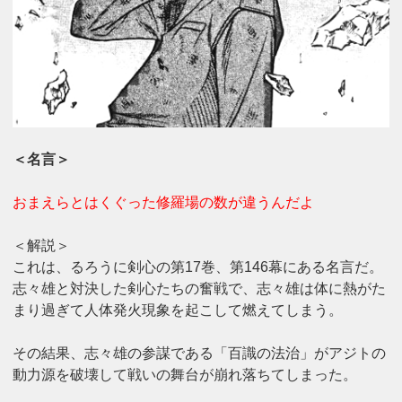
＜名言＞
おまえらとはくぐった修羅場の数が違うんだよ
＜解説＞
これは、るろうに剣心の第17巻、第146幕にある名言だ。
志々雄と対決した剣心たちの奮戦で、志々雄は体に熱がた
まり過ぎて人体発火現象を起こして燃えてしまう。
その結果、志々雄の参謀である「百識の法治」がアジトの
動力源を破壊して戦いの舞台が崩れ落ちてしまった。