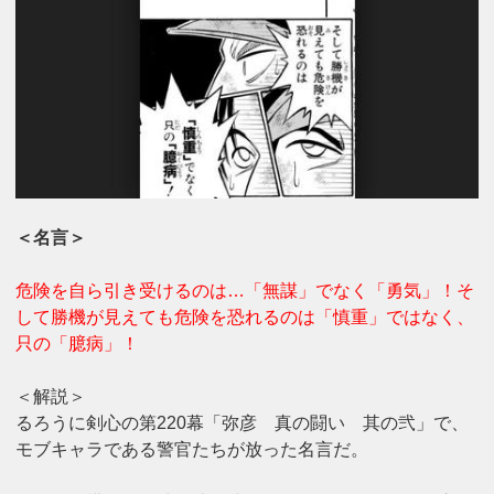
＜名言＞
危険を自ら引き受けるのは…「無謀」でなく「勇気」！そ
して勝機が見えても危険を恐れるのは「慎重」ではなく、
只の「臆病」！
＜解説＞
るろうに剣心の第220幕「弥彦 真の闘い 其の弐」で、
モブキャラである警官たちが放った名言だ。