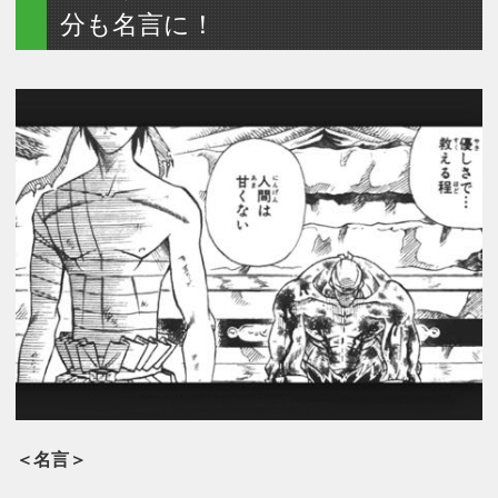
分も名言に！
＜名言＞