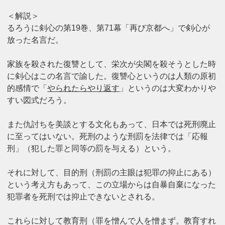
＜解説＞
るろうに剣心の第19巻、第71幕「再び京都へ」で剣心が
放った名言だ。
家族を殺された復讐として、栄次が尖閣を殺そうとした時
に剣心はこの名言で諭した。復讐心というのは人類の原初
的感情で「
やられたらやり返す
」というのは大変わかりや
すい図式だろう。
また仇討ちを美談とする文化もあって、日本では死刑廃止
に至ってはいない。死刑のような刑罰を法律では「応報
刑」（犯した罪と同等の罰を与える）という。
それに対して、目的刑（刑罰の主眼は犯罪の抑止にある）
という考え方もあって、この立場からは自暴自棄になった
犯罪者を死刑では抑止できないとされる。
これらに対して教育刑（罪を憎んで人を憎まず。教育すれ