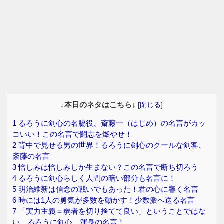
↓本日のネタはこちら↓
[
閉じる
]
1
るろうに剣心の名脇役、斎藤一（はじめ）の名言がカッ
コいい！この名言で闘志を燃やせ！
2
背中で見せる男の世界！るろうに剣心のクールな剣客、
斎藤の名言
3
憎しみは憎しみしか生まない？この名言で断ち切ろう
4
るろうに剣心らしく人間の暗い部分も名言に！
5
明治維新は信念の戦いでもあった！君の心に響く名言
6
時には1人の勇気が多数を動かす！少数派へ送る名言
7
「実力主義＝弱者を切り捨てて良い」ということではな
い。るろうに剣心、渾身の名言！