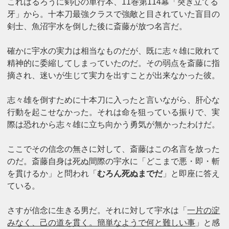
これはるろうに剣心の単行本、11巻第114幕「突き立てる
牙」から。十本刀最強クラスで強敵と目されていた盲目の
剣士、魚沼宇水を倒した後に斎藤が放つ名言だ。
確かに宇水の実力は相当なものだが、既に志々雄に敗れて
精神的に委縮してしまっていたのだ。その弱点を斎藤に指
摘され、迷いが生じて実力を出すことが出来なかった彼。
志々雄を倒すために十本刀に入ったと言いながら、肝心な
行動を起こせなかった。それは命を狙っている振りで、実
際は恐れから志々雄に立ち向かう勇気が無かったわけだ。
ここでその信念の無さに対して、斎藤はこの名言を放った
のだ。斎藤自身は死ぬ間際の宇水に「どこまで悪・即・斬
を貫けるか」と問われ「
むろん死ぬまでだ
」と即座に答え
ている。
さすが信念に生きる男だ。それに対して宇水は「
一片の淀
みなく、己の道を貫く。簡単なようで何と難しい事
」と感