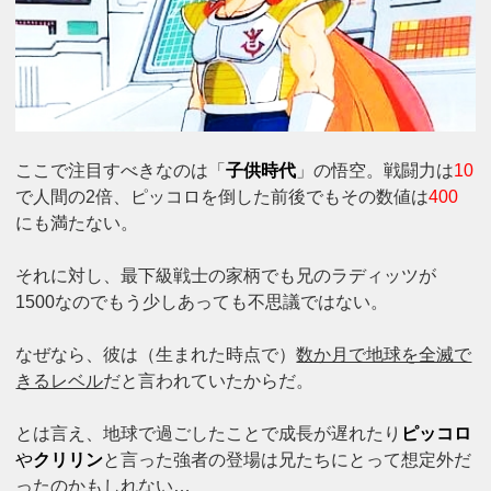
ここで注目すべきなのは「
子供時代
」の悟空。戦闘力は
10
で人間の2倍、ピッコロを倒した前後でもその数値は
400
にも満たない。
それに対し、最下級戦士の家柄でも兄のラディッツが
1500なのでもう少しあっても不思議ではない。
なぜなら、彼は（生まれた時点で）
数か月で地球を全滅で
きるレベル
だと言われていたからだ。
とは言え、地球で過ごしたことで成長が遅れたり
ピッコロ
や
クリリン
と言った強者の登場は兄たちにとって想定外だ
ったのかもしれない…