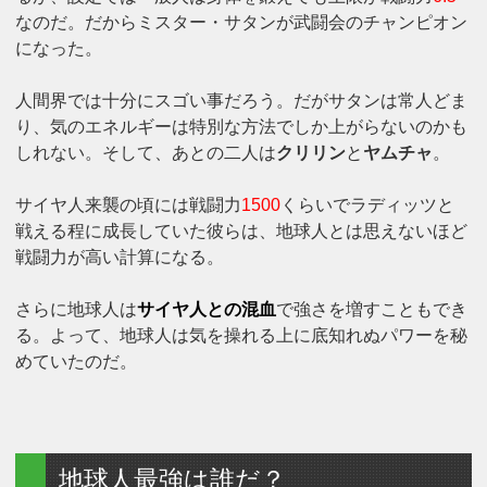
なのだ。だからミスター・サタンが武闘会のチャンピオン
になった。
人間界では十分にスゴい事だろう。だがサタンは常人どま
り、気のエネルギーは特別な方法でしか上がらないのかも
しれない。そして、あとの二人は
クリリン
と
ヤムチャ
。
サイヤ人来襲の頃には戦闘力
1500
くらいでラディッツと
戦える程に成長していた彼らは、地球人とは思えないほど
戦闘力が高い計算になる。
さらに地球人は
サイヤ人との混血
で強さを増すこともでき
る。よって、地球人は気を操れる上に底知れぬパワーを秘
めていたのだ。
地球人最強は誰だ？