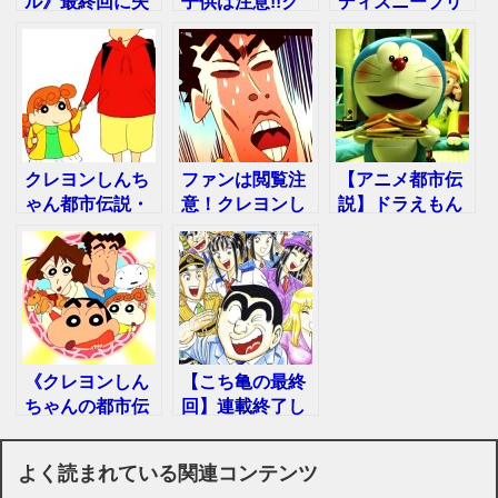
ル》最終回に失
子供は注意!!ク
ディズニープリ
望の声…残念な
レヨンしんちゃ
ンセス・都市伝
事実が明らか
んの怖い話ラン
説まとめ
に！
キング
クレヨンしんち
ファンは閲覧注
【アニメ都市伝
ゃん都市伝説・
意！クレヨンし
説】ドラえもん
作者の死因と裏
んちゃんの裏設
のアイテムに隠
の顔が明らかに
定を暴いてみた
された怖い話…
《クレヨンしん
【こち亀の最終
ちゃんの都市伝
回】連載終了し
説》野原一家に
た本当の理由が
まつわる面白い
明らかに
よく読まれている関連コンテンツ
裏話