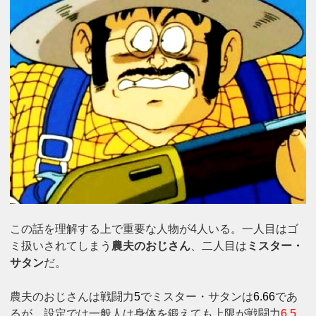
この話を理解する上で重要な人物が4人いる。一人目はゴ
ミ扱いされてしまう
農夫のおじさん
、二人目は
ミスター・
サタン
だ。
農夫のおじさんは戦闘力
5
でミスター・サタンは
6.66
であ
るが、設定では一般人は身体を鍛えても上限が戦闘力
6.5