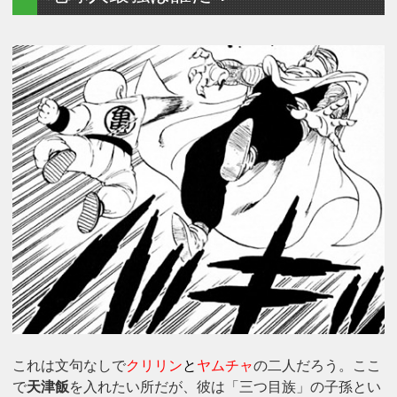
これは文句なしで
クリリン
と
ヤムチャ
の二人だろう。ここ
で
天津飯
を入れたい所だが、彼は「三つ目族」の子孫とい