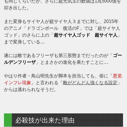
も同じくらいだが、さらに超元気玉の数値は1兆5000億を
叩き出した。
また変身もサイヤ人が超サイヤ人３までに対し、2015年
のアニメ「ドラゴンボール 復活のF」では「超サイヤ人
ゴッド」のさらに上の「
超サイヤ人ゴッド 超サイヤ人
」
まで変身している…
遂には敵であるフリーザも第三形態までだったのが「
ゴー
ルデンフリーザ
」とまさかの進化を果たすことに…
やはり作者・鳥山明先生が脚本を担当しても、俗に「
悪党
インフレ現象
」と言われる「
敵がどんどん強くなる設定
」
からは逃れられなそうだ。
必殺技が出来た理由