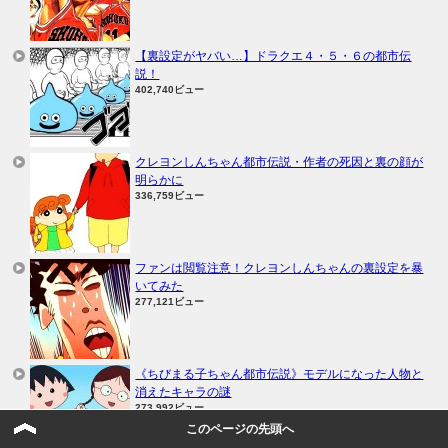
【裏設定がヤバい…】ドラクエ４・５・６の都市伝
説！
402,740ビュー
クレヨンしんちゃん都市伝説・作者の死因と裏の顔が
明らかに
336,759ビュー
ファンは閲覧注意！クレヨンしんちゃんの裏設定を暴
いてみた
277,121ビュー
《ちびまる子ちゃん都市伝説》モデルになった人物と
消えたキャラの謎
273,992ビュー
このページの先頭へ