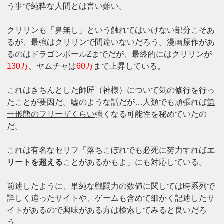
う事で純粋な人間とは言い難い。
クリリンも「鼻無し」という触れてはいけない部分こそあ
るが、最強はクリリンで間違いないだろう。漫画原作があ
るのはドラゴンボールZまでだが、最終的にはクリリンが
130万
、ヤムチャは
60万
まで上昇している。
これはきちんとした師匠（神様）について気の修行を行っ
たことが要因だ。嘘のような話だが…人類でも頑張れば
第
一形態のフリーザくらい
強くなる可能性を秘めていたの
だ。
これは有名なセリフ「落ちこぼれでも必死に努力すれば
エ
リートを超える
ことがあるかもよ」にも対応している。
前述したように、単純な戦闘力の数値に関しては時系列で
詳しく追ったサイトや、ゲームも含めて細かく記述したサ
イトがあるので興味がある方は検索してみると良いだろ
う。