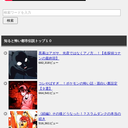
知ると怖い都市伝説トップ１０
黒幕はアガサ、光彦ではなくアノ方…！【名探偵コナ
ンの最終回】
682,318ビュー
コレやばすぎ…！ポケモンの怖い話・面白い裏設定
【９選】
664,541ビュー
《続編》その後どうなった！？スラムダンクの本当の
続き
516,361ビュー