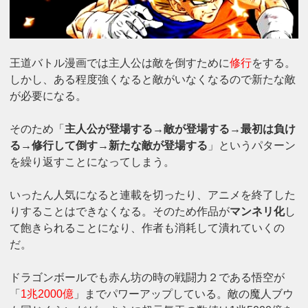
王道バトル漫画では主人公は敵を倒すために
修行
をする。
しかし、ある程度強くなると敵がいなくなるので新たな敵
が必要になる。
そのため「
主人公が登場する→敵が登場する→最初は負け
る→修行して倒す→新たな敵が登場する
」というパターン
を繰り返すことになってしまう。
いったん人気になると連載を切ったり、アニメを終了した
りすることはできなくなる。そのため作品が
マンネリ化
し
て飽きられることになり、作者も消耗して潰れていくの
だ。
ドラゴンボールでも赤ん坊の時の戦闘力２である悟空が
「
1兆2000億
」までパワーアップしている。敵の魔人ブウ