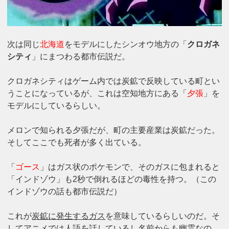
次は同じ
北海道
をモデルにしたシンオウ地方の「
クロガネ
シティ
」にまつわる都市伝説だ。
クロガネシティはゲーム内では炭鉱で反映している町とい
うことになっているが、これは空知地方にある「
夕張
」を
モデルにしているらしい。
メロンで知られる夕張だが、町の主要産業は炭鉱だった。
そしてここでも死者が多く出ている。
「
ゴース
」はガス状のポケモンで、そのガスに包まれると
「インドゾウ」も2秒で倒れるほどの毒性を持つ。（この
インドゾウの話も都市伝説だ）
これが
炭鉱に発生するガス
を意味しているらしいのだ。そ
してアニメでは人語を話しているし名前からも幽霊なの