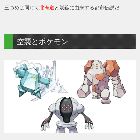
三つめは同じく
北海道
と炭鉱に由来する都市伝説だ。
空襲とポケモン