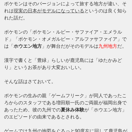
ポケモンはそのバージョンによって旅する地方が違い、そ
れは
現実の日本がモデルになっている
というのは良く知ら
れた話だ。
ポケモンの「ポケモン・ルビー・サファイア・エメラル
ド」「ポケモン・オメガルビー・アルファサファイア」で
は「
ホウエン地方
」が舞台だがそのモデルは
九州地方
だ。
漢字で書くと「豊緑」らしいが鹿児島には「ゆたかみど
り」というお茶があり大変おいしい。
そんな話はさておいて。
ポケモンの生みの親「ゲームフリーク」が同人であったこ
ろからのスタッフである増田順一氏のご両親が福岡出身で
あったため、彼の九州での
夏休み体験
が「ホウエン地方」
のエピソードの由来であるとされる。
ゲームでは九州の地図をぐるっと90度左に回して鹿児島が