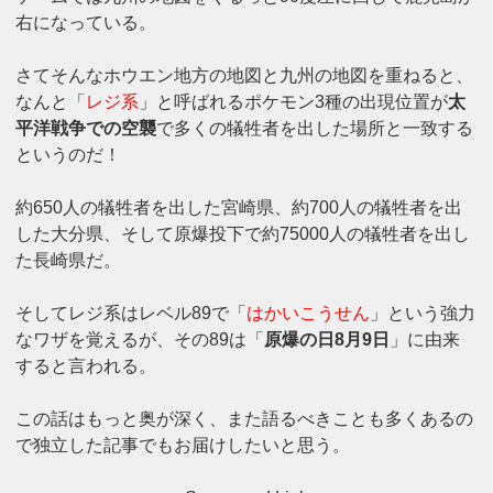
右になっている。
さてそんなホウエン地方の地図と九州の地図を重ねると、
なんと「
レジ系
」と呼ばれるポケモン3種の出現位置が
太
平洋戦争での空襲
で多くの犠牲者を出した場所と一致する
というのだ！
約650人の犠牲者を出した宮崎県、約700人の犠牲者を出
した大分県、そして原爆投下で約75000人の犠牲者を出し
た長崎県だ。
そしてレジ系はレベル89で「
はかいこうせん
」という強力
なワザを覚えるが、その89は「
原爆の日8月9日
」に由来
すると言われる。
この話はもっと奥が深く、また語るべきことも多くあるの
で独立した記事でもお届けしたいと思う。