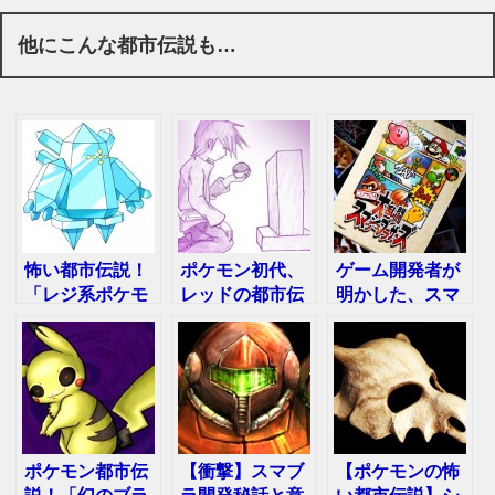
他にこんな都市伝説も…
怖い都市伝説！
ポケモン初代、
ゲーム開発者が
「レジ系ポケモ
レッドの都市伝
明かした、スマ
ンに隠された秘
説！実はもう死
ブラにバグや裏
密」を大暴露
んでいた！？
技が多い理由
ポケモン都市伝
【衝撃】スマブ
【ポケモンの怖