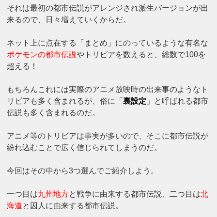
それは最初の都市伝説がアレンジされ派生バージョンが出
来るので、日々増えていくからだ。
ネット上に点在する「まとめ」にのっているような有名な
ポケモンの都市伝説
やトリビアを数えると、総数で100を
超える！
もちろんこれには実際のアニメ放映時の出来事のようなト
リビアも多く含まれるが、俗に「
裏設定
」と呼ばれる都市
伝説も多く含まれるのだ。
アニメ等のトリビアは事実が多いので、そこに都市伝説が
紛れ込むことで広く信じられてしまうのだ。
今回はその中から3つ選んでご紹介しよう。
一つ目は
九州地方
と戦争に由来する都市伝説、二つ目は
北
海道
と囚人に由来する都市伝説。