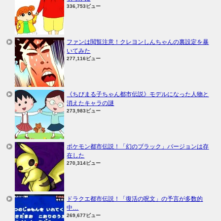
336,753ビュー
ファンは閲覧注意！クレヨンしんちゃんの裏設定を暴
いてみた
277,116ビュー
《ちびまる子ちゃん都市伝説》モデルになった人物と
消えたキャラの謎
273,983ビュー
ポケモン都市伝説！「幻のブラック」バージョンは存
在した
270,314ビュー
ドラクエ都市伝説！「復活の呪文」の予言が多数的
中…
269,677ビュー