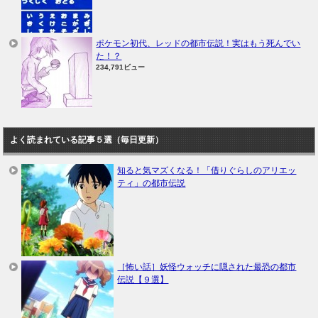
ポケモン初代、レッドの都市伝説！実はもう死んでい
た！？
234,791ビュー
よく読まれている記事５選（毎日更新）
知ると気マズくなる！「借りぐらしのアリエッ
ティ」の都市伝説
［怖い話］妖怪ウォッチに隠された最恐の都市
伝説【９選】