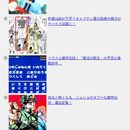
作者は絵が下手？キャプテン翼の頭身や画力が
ヤバイと話題に！
ドラクエ都市伝説！「復活の呪文」の予言が多
数的中…
知ると怖くなる…ジョジョのタブーな都市伝
説・裏設定集！