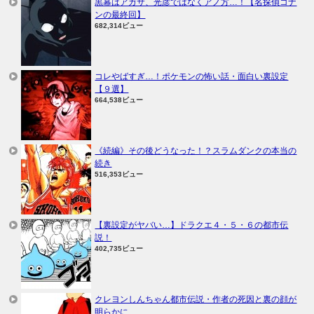
黒幕はアガサ、光彦ではなくアノ方…！【名探偵コナ
ンの最終回】
682,314ビュー
コレやばすぎ…！ポケモンの怖い話・面白い裏設定
【９選】
664,538ビュー
《続編》その後どうなった！？スラムダンクの本当の
続き
516,353ビュー
【裏設定がヤバい…】ドラクエ４・５・６の都市伝
説！
402,735ビュー
クレヨンしんちゃん都市伝説・作者の死因と裏の顔が
明らかに