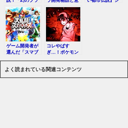
説！「幻のブラ
ラ開発秘話と意
い都市伝説】シ
ック」バージョ
外な裏設定の
オンタウン症候
ンは存在した
数々…
群が海外で大流
行…
ゲーム開発者が
コレやばす
選んだ「スマブ
ぎ…！ポケモン
ラ」の最強キャ
の怖い話・面白
ラ・ランキン
い裏設定【９
よく読まれている関連コンテンツ
グ！
選】