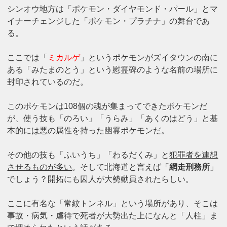
シンオウ地方は「ポケモン・ダイヤモンド・パール」とマ
イナーチェンジした「ポケモン・プラチナ」の舞台であ
る。
ここでは「
ミカルゲ
」というポケモンがズイタウンの南に
ある「みたまのとう」という慰霊碑のような名前の場所に
封印されているのだ。
このポケモンは108個の魂が集まってできたポケモンだ
が、使う技も「のろい」「うらみ」「あくのはどう」と基
本的には悪の属性を持った幽霊ポケモンだ。
その他の技も「ふいうち」「わるだくみ」と
犯罪者を連想
させるものが多い
。そして北海道と言えば「
網走刑務所
」
でしょう？開拓にも囚人が大勢動員されたらしい。
ここに有名な「常紋トンネル」という場所があり、そこは
事故・病気・虐待で死者が大勢出た上になんと「人柱」ま